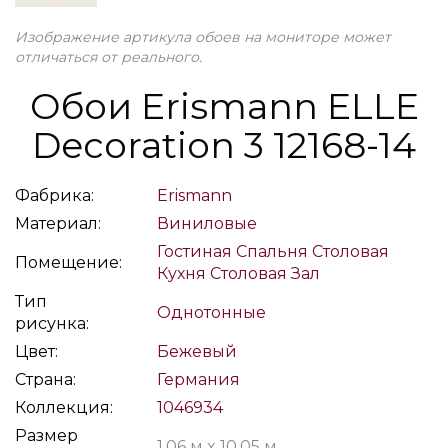
Изображение артикула обоев на мониторе может
отличаться от реального.
Обои Erismann ELLE
Decoration 3 12168-14
Фабрика:
Erismann
Материал:
Виниловые
Гостиная
Спальня
Столовая
Помещение:
Кухня
Столовая
Зал
Тип
Однотонные
рисунка:
Цвет:
Бежевый
Страна:
Германия
Коллекция:
1046934
Размер
1,06 м x 10,05 м