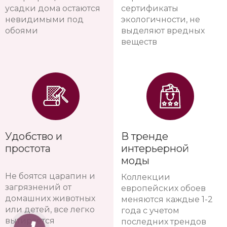
усадки дома остаются
сертификаты
невидимыми под
экологичности, не
обоями
выделяют вредных
веществ
Удобство и
В тренде
простота
интерьерной
моды
Не боятся царапин и
Коллекции
загрязнений от
европейских обоев
домашних животных
меняются каждые 1-2
или детей, все легко
года с учетом
вытирается
последних трендов