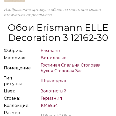
Изображение артикула обоев на мониторе может
отличаться от реального.
Обои Erismann ELLE
Decoration 3 12162-30
Фабрика:
Erismann
Материал:
Виниловые
Гостиная
Спальня
Столовая
Помещение:
Кухня
Столовая
Зал
Тип
Штукатурка
рисунка:
Цвет:
Золотистый
Страна:
Германия
Коллекция:
1046934
Размер
1,06 м x 10,05 м