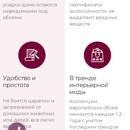
усадки дома остаются
сертификаты
невидимыми под
экологичности, не
обоями
выделяют вредных
веществ
Удобство и
В тренде
простота
интерьерной
моды
Не боятся царапин и
Коллекции
загрязнений от
европейских обоев
домашних животных
меняются каждые 1-2
или детей, все легко
года с учетом
вытирается
последних трендов