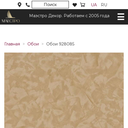
Поиск
UA
RU
Маэстро Декор. Работаем с 2005 года
Главная
Обои
Обои 928085