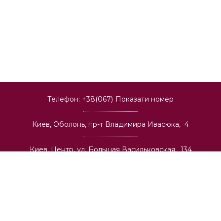
Телефон:
+38(067)
Показати номер
Киев, Оболонь, пр-т Владимира Ивасюка, 4
Киев, Центр, ул. Большая Васильковская, 134
Киев, Позняки, ул. Александра Мишуги, 2
Киев, Теремки, ул. Васильковская, 32