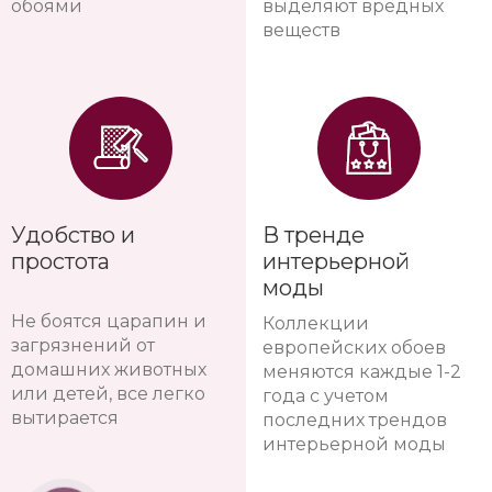
обоями
выделяют вредных
веществ
Удобство и
В тренде
простота
интерьерной
моды
Не боятся царапин и
Коллекции
загрязнений от
европейских обоев
домашних животных
меняются каждые 1-2
или детей, все легко
года с учетом
вытирается
последних трендов
интерьерной моды