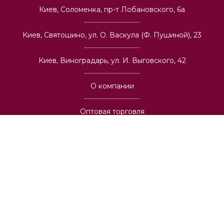
Киев, Соломенка, пр-т Лобановского, 6а
Киев, Святошино, ул. О. Васкула (Ф. Пушиной), 23
Киев, Виноградарь, ул. И. Выговского, 42
О компании
Оптовая торговля
Архитекторам и строительным компаниям
Вакансии
Доставка
Публичная оферта