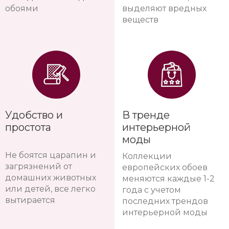
обоями
выделяют вредных
веществ
Удобство и
В тренде
простота
интерьерной
моды
Не боятся царапин и
Коллекции
загрязнений от
европейских обоев
домашних животных
меняются каждые 1-2
или детей, все легко
года с учетом
вытирается
последних трендов
интерьерной моды