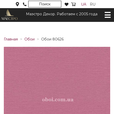
Поиск
UA
RU
Маэстро Декор. Работаем с 2005 года
Главная
Обои
Обои 80626