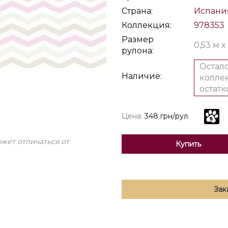
Страна:
Испани
Коллекция:
978353
Размер
0,53 м x
рулона:
Остало
Наличие:
коллек
остатк
Цена:
348 грн/рул.
жет отличаться от
Купить
Зак