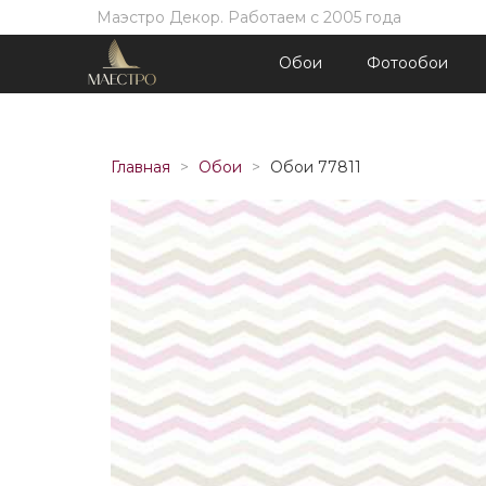
Маэстро Декор. Работаем с 2005 года
Обои
Фотообои
Главная
Обои
Обои 77811