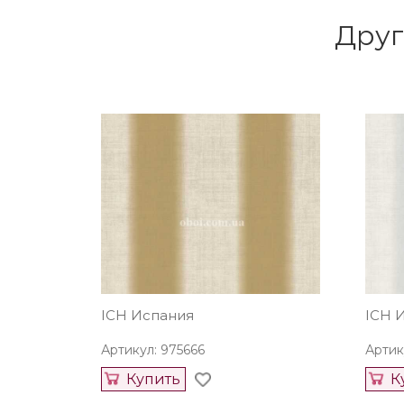
Друг
ICH Испания
ICH 
Артикул: 975666
Артик
Купить
К