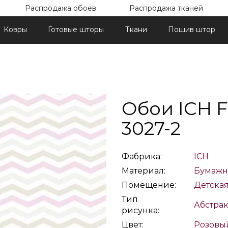
Распродажа обоев
Распродажа тканей
Ковры
Готовые шторы
Ткани
Пошив штор
Обои ICH F
3027-2
Фабрика:
ICH
Материал:
Бумаж
Помещение:
Детска
Тип
Абстрак
рисунка:
Цвет:
Розовы