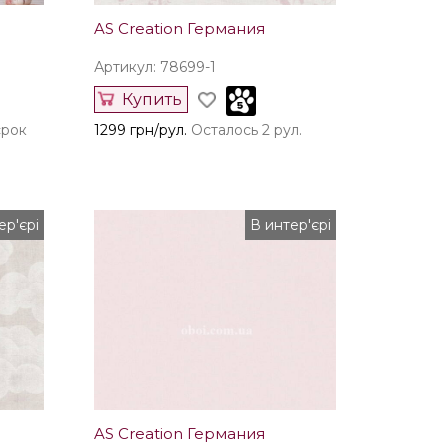
AS Creation Германия
Артикул: 78699-1
Купить
срок
1299 грн/рул.
Осталось 2 рул.
ер'єрі
В интер'єрі
AS Creation Германия