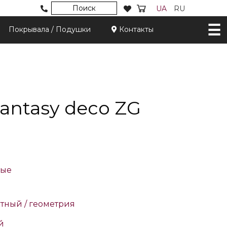
Поиск
UA
RU
Покрывала / Подушки
Контакты
antasy deco ZG
ные
я
тный / геометрия
й