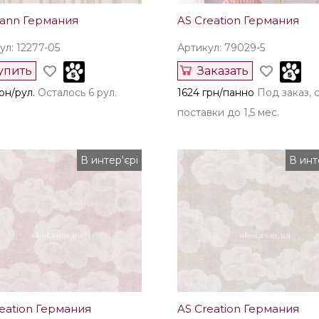
mann Германия
AS Creation Германия
ул: 12277-05
Артикул: 79029-5
упить
Заказать
рн/рул.
Осталось 6 рул.
1624 грн/панно
Под заказ, 
поставки до 1,5 мес.
В интер'єрі
В инт
eation Германия
AS Creation Германия