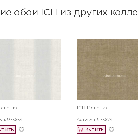
ие обои ICH из других колл
Испания
ICH Испания
ул: 975664
Артикул: 975674
упить
Купить