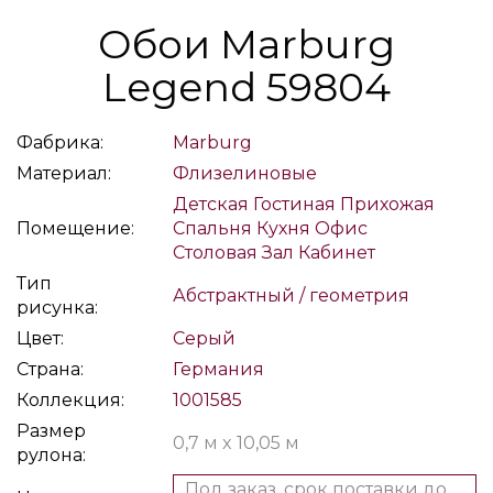
Обои Marburg
Legend 59804
Фабрика:
Marburg
Материал:
Флизелиновые
Детская
Гостиная
Прихожая
Помещение:
Спальня
Кухня
Офис
Столовая
Зал
Кабинет
Тип
Абстрактный / геометрия
рисунка:
Цвет:
Серый
Страна:
Германия
Коллекция:
1001585
Размер
0,7 м x 10,05 м
рулона:
Под заказ, срок поставки до