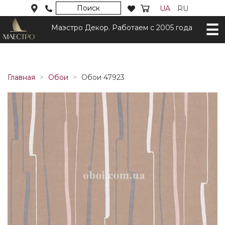
Поиск
UA
RU
Маэстро Декор. Работаем с 2005 года
Главная
Обои
Обои 47923