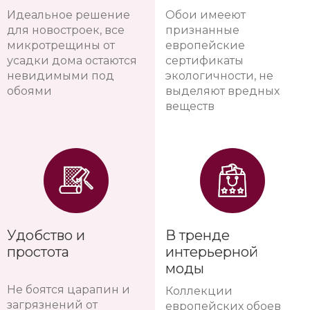
Идеальное решение
Обои имееют
для новостроек, все
признанные
микротрещины от
европейские
усадки дома остаются
сертификаты
невидимыми под
экологичности, не
обоями
выделяют вредных
веществ
Удобство и
В тренде
простота
интерьерной
моды
Не боятся царапин и
Коллекции
загрязнений от
европейских обоев