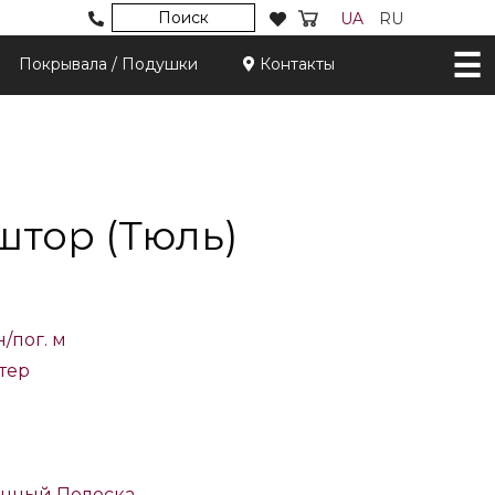
Поиск
UA
RU
Покрывала / Подушки
Контакты
штор (Тюль)
н/пог. м
тер
онный
Полоска