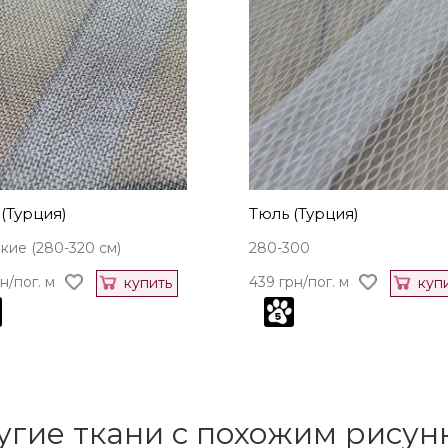
(Турция)
Тюль (Турция)
ие (280-320 см)
280-300
н/пог. м
439 грн/пог. м
купить
куп
угие ткани с похожим рисун