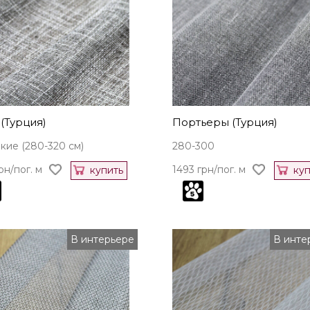
(Турция)
Портьеры (Турция)
ие (280-320 см)
280-300
рн/пог. м
1493 грн/пог. м
купить
куп
В интерьере
В инте