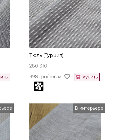
Тюль (Турция)
280-310
998 грн/пог. м
ить
купить
рьере
В интерьере