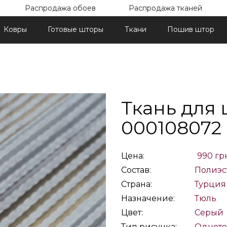
Распродажа обоев
Распродажа тканей
Ковры
Готовые шторы
Ткани
Пошив штор
Ткань для 
000108072
Цена:
990 гр
Состав:
Полиэс
Страна:
Турция
Назначение:
Тюль
Цвет:
Серый
Тип рисунка:
Однот