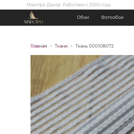
Маэстро Декор. Работаем с 2005 года
Обои
Фотообои
Главная
Ткани
Ткань 000108072