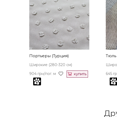
Портьеры (Турция)
Тюль 
Широкие (280-320 см)
Широк
904 грн/пог. м
645 гр
купить
Др