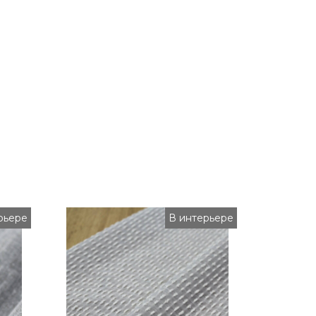
рьере
В интерьере