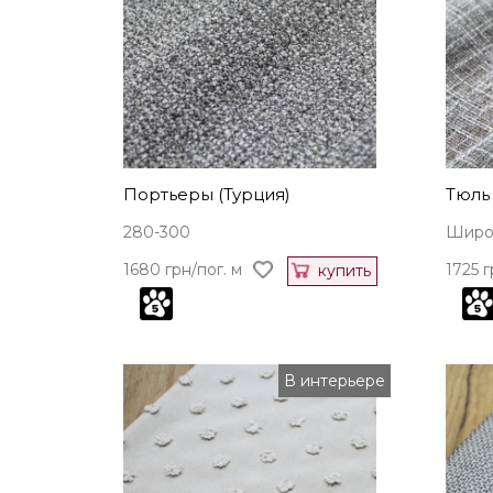
Портьеры (Турция)
Тюль 
280-300
Широк
1680 грн/пог. м
1725 г
купить
В интерьере