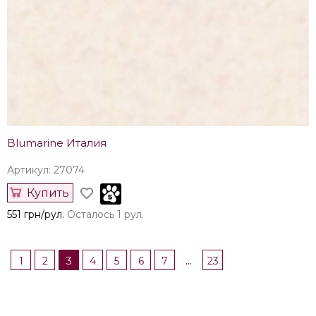
Blumarine Италия
Артикул: 27074
Купить
551 грн/рул.
Осталось 1 рул.
...
1
2
3
4
5
6
7
23