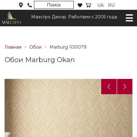
Поиск
UA
RU
Маэстро Декор. Работаем с 2005 года
Главная
Обои
Marburg 1051079
Обои Marburg Okan
Назад
Дал