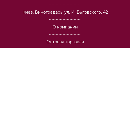
Киев, Виноградарь, ул. И. Выговского, 42
О компании
Оптовая торговля
Архитекторам и строительным компаниям
Вакансии
Доставка
Публичная оферта
Оплата