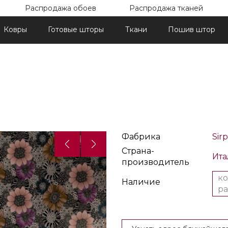
Распродажа обоев
Распродажа тканей
Ковры
Готовые шторы
Ткани
Пошив штор
Назад
Далее
Фабрика
Sirp
Страна-
Ита
производитель
ко
Наличие
ра