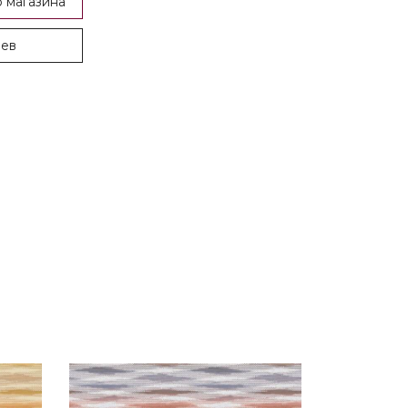
 магазина
оев