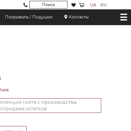
Поиск
UA
RU
Покрывала / Подушки
Контакты
i
лия
ллекция снята с производства,
спродажа остатков