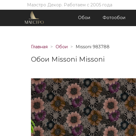
Маэстро Декор. Работаем с 2005 года
Обои
Фотообои
Главная
Обои
Missoni 983788
Обои Missoni Missoni