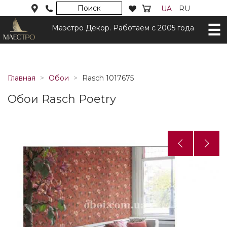
Поиск
UA
RU
Маэстро Декор. Работаем с 2005 года
Главная
Обои
Rasch 1017675
Обои Rasch Poetry
Назад
Дал