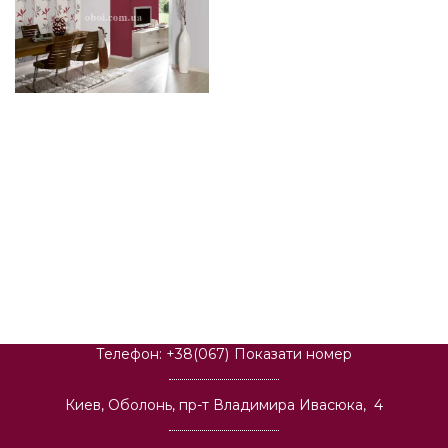
Телефон:
+38(067)
Показати номер
Киев, Оболонь, пр-т Владимира Ивасюка, 4