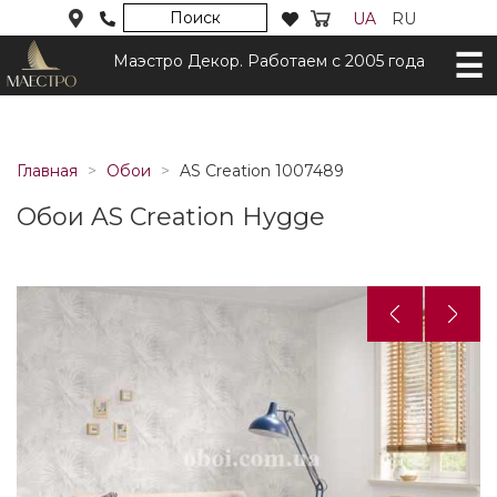
Поиск
UA
RU
Маэстро Декор. Работаем с 2005 года
Главная
Обои
AS Creation 1007489
Обои AS Creation Hygge
Назад
Дал