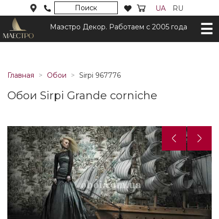
Поиск
UA
RU
Маэстро Декор. Работаем с 2005 года
Главная
Обои
Sirpi 967776
Обои Sirpi Grande corniche
Назад
Дал