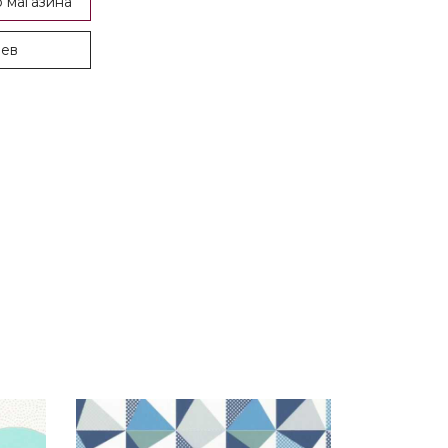
 магазина
оев