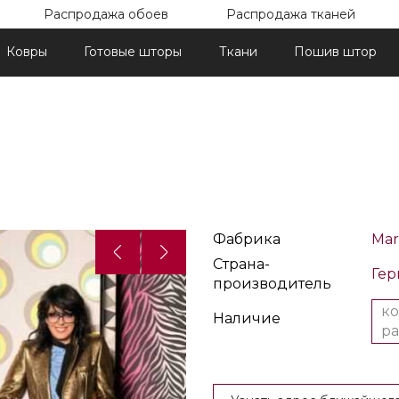
Распродажа обоев
Распродажа тканей
Ковры
Готовые шторы
Ткани
Пошив штор
Назад
Далее
Фабрика
Mar
Страна-
Ге
производитель
ко
Наличие
ра