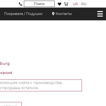
Поиск
UA
RU
Покрывала / Подушки
Контакты
burg
рмания
ллекция снята с производства,
спродажа остатков